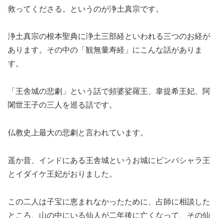
救ってくださる。というのが浄土真宗です。
浄土真宗の根本聖典に浄土三部経といわれる三つのお経が
あります。その中の「観無量寿経」にこんな話がありま
す。
「王舎城の悲劇」という話で頻婆娑羅王、韋提希王妃、阿
闍世王子の三人を巡る話です。
仏教史上最大の悲劇と言われています。
遥か昔、インドにある王舎城というお城にビンバシャラ王
とイダイケ王妃がおりました。
この二人は子宝に恵まれなかったために、占師に相談した
ところ、山の中にいる仙人が二年後に亡くなって、その仙