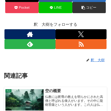
Pocket
LINE
コピー
釈 大樹をフォローする
釈 大樹
関連記事
空の概要
法話
仏教には釈尊の教えを明らかにされた高
僧と呼ばれる偉人がいます。その中に龍
樹菩薩という人がいます。この人は仏教
が世のため人のためであるべきだ。とい