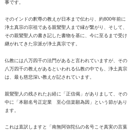
事です。
そのインドの釈尊の教えが日本まで伝わり、約800年前に
浄土真宗の宗祖である親鸞聖人まで縁が繋がり、そして、
その親鸞聖人の書き記した書物を基に、今に至るまで受け
継がれてきた宗派が浄土真宗です。
仏教には八万四千の法門があると言われていますが、その
八万四千の教えがあるといわれる仏教の中でも、浄土真宗
は、最も慈悲深い教えが記されています。
親鸞聖人の残されたお経に「正信偈」がありまして、その
中に「本願名号正定業 至心信楽願為因」という節があり
ます。
これは直訳しますと「南無阿弥陀仏の名号こそ真実の言葉