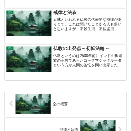
う事と、仏教の真髄である「空」を明確
化させた人でした。仏教というのは釈尊
から始まった宗教で、釈尊...
戒律と法衣
法話
五戒といわれる仏教の代表的な戒律があ
ります。これは聞いたことある人も多い
と思いますが、不殺生戒、不偸盗戒、不
邪淫戒、不妄語戒、不飲酒戒という五つ
です。そしてこれらに反する事を五悪と
言います。五悪という概念は宗派によっ
て違ったりもします。この...
仏教の出発点～初転法輪～
法話
仏教というのは2500年前にインドの釈迦
族の王族であったゴータマシッダルータ
という方が人間の苦悩を問い出家したこ
とが始まりと言われています。お釈迦様
や釈尊といったよく聞く呼び名は、釈迦
族の尊い人という事です。釈尊は29歳で
出家し、苦行と禅定...
空の概要
戒律と法衣