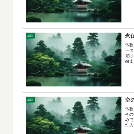
念
法話
仏教
ータ
避け
始ま
空
法話
仏教
その
めで
た人