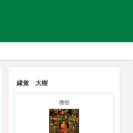
縁覚 大樹
僧侶