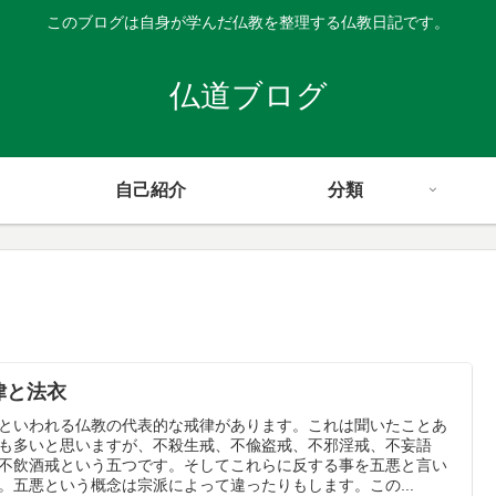
このブログは自身が学んだ仏教を整理する仏教日記です。
仏道ブログ
自己紹介
分類
律と法衣
といわれる仏教の代表的な戒律があります。これは聞いたことあ
も多いと思いますが、不殺生戒、不偸盗戒、不邪淫戒、不妄語
不飲酒戒という五つです。そしてこれらに反する事を五悪と言い
。五悪という概念は宗派によって違ったりもします。この...