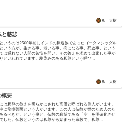
釈 大樹
仏と慈悲
というのは2500年前にインドの釈迦族であったゴータマシッダル
という方が、生きる事、老いる事、病になる事、死ぬ事、という
ては通れない人間の苦悩を問い、その答えを求めて出家した事が
りといわれています。馴染みのある釈尊という呼び...
釈 大樹
の概要
には釈尊の教えを明らかにされた高僧と呼ばれる偉人がいます。
中に龍樹菩薩という人がいます。この人は仏教が世のため人のた
あるべきだ。という事と、仏教の真髄である「空」を明確化させ
でした。仏教というのは釈尊から始まった宗教で、釈尊...