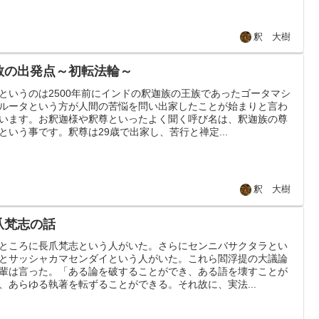
釈 大樹
教の出発点～初転法輪～
というのは2500年前にインドの釈迦族の王族であったゴータマシ
ルータという方が人間の苦悩を問い出家したことが始まりと言わ
います。お釈迦様や釈尊といったよく聞く呼び名は、釈迦族の尊
という事です。釈尊は29歳で出家し、苦行と禅定...
釈 大樹
爪梵志の話
ところに長爪梵志という人がいた。さらにセンニバサクタラとい
とサッシャカマセンダイという人がいた。これら閻浮提の大議論
輩は言った。「ある論を破することができ、ある語を壊すことが
、あらゆる執著を転ずることができる。それ故に、実法...