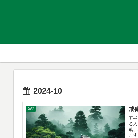
2024-10
戒
法話
五戒
る人
戒、
ます