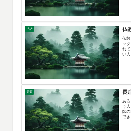
仏
法話
仏教
ッダ
れて
い人
長
分類
ある
う人
師の
でき